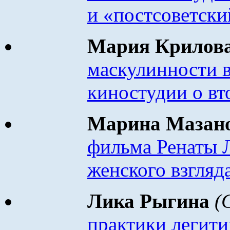
и «постсоветски
Мария Крилов
маскулинности 
киностудии о вт
Марина
Мазан
фильма Ренаты 
женского взгляд
Лика Рыгина
(
практики легит