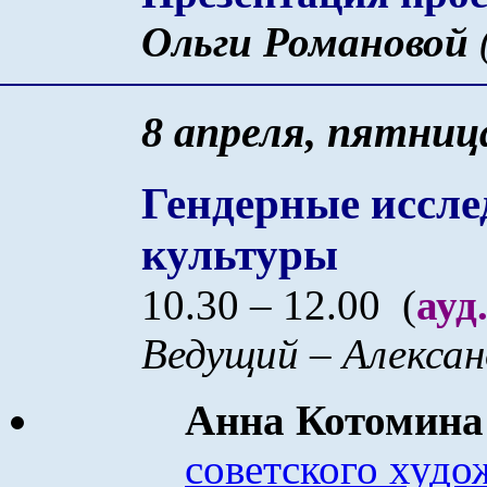
Ольг
и
Романов
о
й
8 апреля, пятниц
Гендерные иссле
культуры
10.30 – 12.00
(
ауд
Ведущий – Алексан
Анна Котомин
советского худо