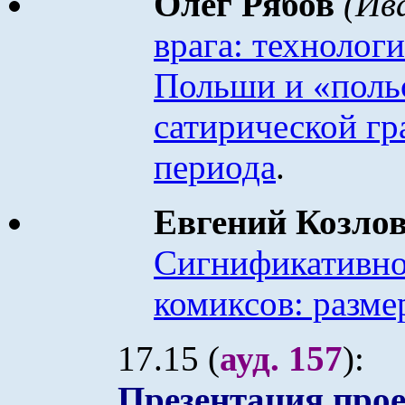
Олег Рябов
(Ив
врага: технолог
Польши и «польс
сатирической г
периода
.
Евгений Козлов
Сигнификативно
комиксов: разме
17.15 (
ауд. 157
):
Презентация про