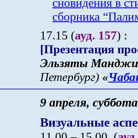
сновидения в ст
сборника “Пали
17.15 (
ауд. 157
)
:
[Презентация про
Эльзят
ы
Манджи
Петербург)
«
Чаба
9 апреля, суббота
Визуальные асп
11.00 – 15.00
(
ауд