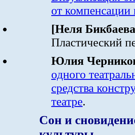
от компенсации
[Неля Бикбаев
Пластический п
Юлия Чернико
одного театраль
средства констр
театре
.
Сон и сновидени
культуры