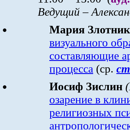
Ведущий – Алексан
Мария Злотни
визуального обр
составляющие ар
процесса
(ср.
с
Иосиф Зислин
озарение в клин
религиозных пси
антропологическ