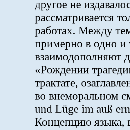
другое не издавало
рассматривается то
работах. Между те
примерно в одно и 
взаимодополняют др
«Рождении трагеди
трактате, озаглавл
во внеморальном с
und Lüge im auß erm
Концепцию языка, 