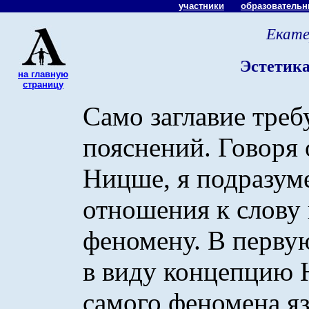
участники
образователь
Екате
Эстетика
на главную
страницу
Само заглавие тре
пояснений. Говоря 
Ницше, я подразуме
отношения к слову 
феномену. В первую
в виду концепцию
самого феномена яз