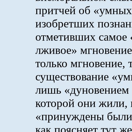
притчей об «умных
изобретших познан
отметивших самое 
лживое» мгновение
только мгновение, т
существование «у
лишь «дуновением 
которой они жили, 
«принуждены были 
как поясняет тут ж