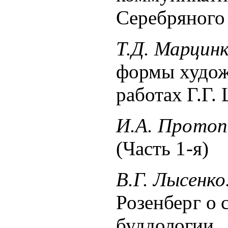
Серебряного
Т.Д. Марцин
формы худож
работах Г.Г.
И.А. Протоп
(Часть 1-я)
В.Г. Лысенко
Розенберг
о 
буддологии