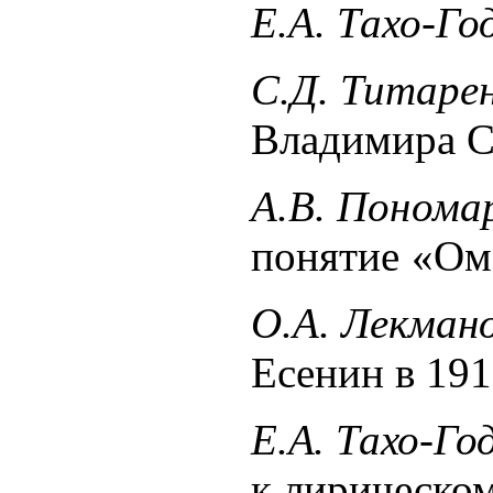
Е.А. Тахо-Го
С.Д. Титаре
Владимира С
А.В. Понома
понятие «О
О.А. Лекмано
Есенин в 191
Е.А. Тахо-Го
к лирическо