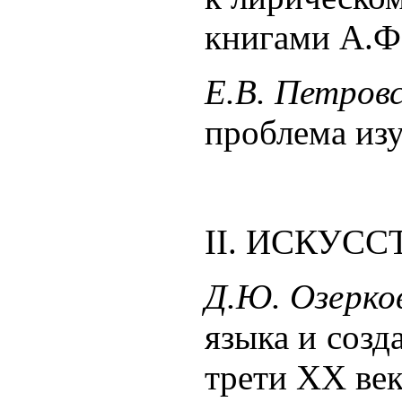
книгами А.Ф.
Е.В. Петров
проблема из
ΙΙ. ИСКУС
Д.Ю. Озерко
языка и созд
трети
XX
ве