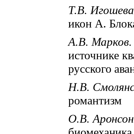
Т.В. Игошев
икон А. Блок
А.В. Марков
источнике к
русского ава
Н.В. Смолян
романтизм
О.В. Аронсо
биомеханика