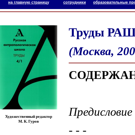
на главную страницу
сотрудники
образовательные п
Труды РАШ.
(Москва, 200
СОДЕРЖА
Предисловие
Художественный редактор
М. К. Гуров
- - -