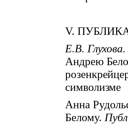
V. ПУБЛИК
Е.В. Глухова
Андрею Бело
розенкрейце
символизме
Анна Рудоль
Белому.
Публ