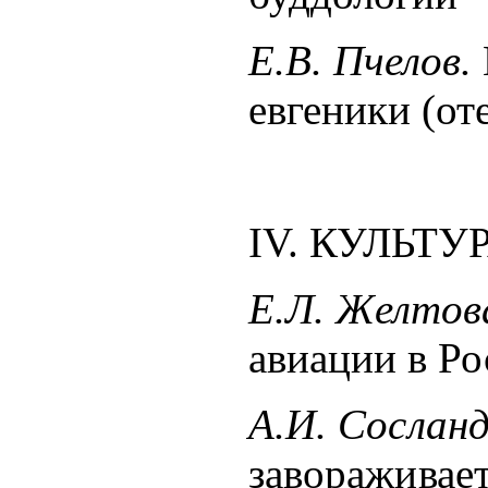
Е.В. Пчелов.
евгеники (от
IV. КУЛЬТ
Е.Л. Желтов
авиации в Р
А.И. Сослан
завораживае