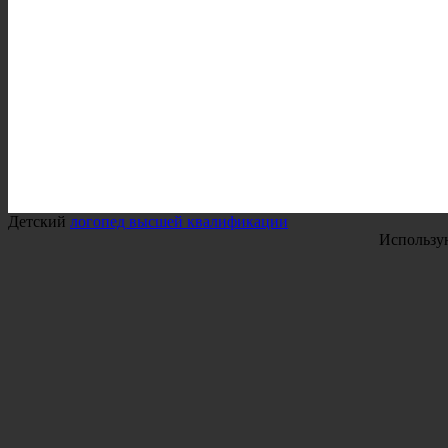
Детский
логопед высшей квалификации
Использу