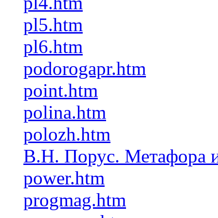
pl4.htm
pl5.htm
pl6.htm
podorogapr.htm
point.htm
polina.htm
polozh.htm
В.Н. Порус. Метафора 
power.htm
progmag.htm